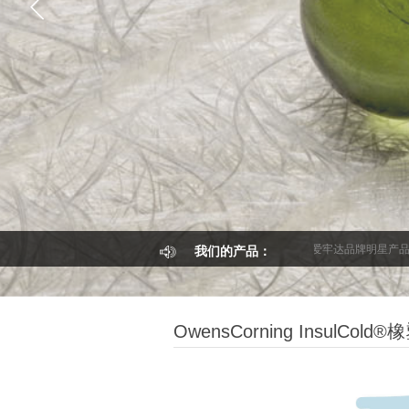
【产品故事】亨斯迈集团旗下爱牢达品牌明星产品爱牢达
： 我们的产品：
OwensCorning InsulCol