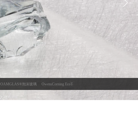
FOAMGLAS®泡沫玻璃
OwensCorning EcoTouch®宜可®玻璃棉
OwensCorning